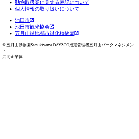
動物取扱業に関する表記について
WOMBAT TOWN MAP
ウォンバットタウンマッ
個人情報の取り扱いについて
プ
池田市
池田市観光協会
五月山緑地都市緑化植物園
© 五月山動物園
Satsukiyama DAYZOO
指定管理者
五月山パークマネジメン
ト
共同企業体