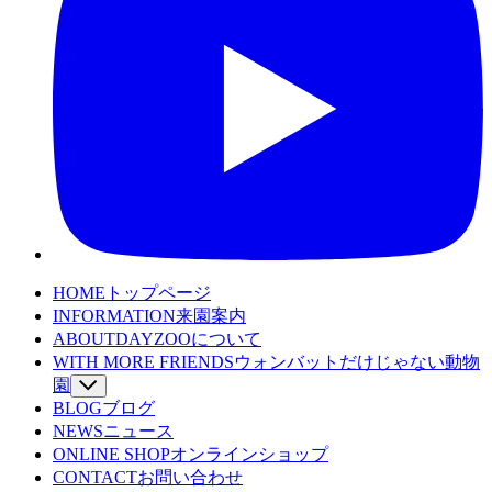
HOME
トップページ
INFORMATION
来園案内
ABOUT
DAYZOOについて
WITH MORE FRIENDS
ウォンバットだけじゃない動物
園
BLOG
SPECIES
ブログ
動物たちを詳しくみる
NEWS
WOMBAT TV
ニュース
ウォンバットてれび
ONLINE SHOP
LEARNING
オンラインショップ
魅力発見コンテンツ
CONTACT
EVENT
お問い合わせ
イベント