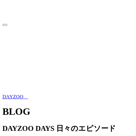
HOME
トップページ
INFORMATION
来園案内
ABOUT
DAYZOOについて
WITH MORE FRIENDS
ウォンバットだけじゃない動物
園
SPECIES
DAYZOOの仲間たち
BLOG
ブログ
NEWS
ニュース
ONLINE SHOP
オンラインショップ
DAYZOO
BLOG
DAYZOO DAYS 日々のエピソード