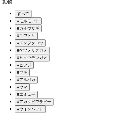
動物
すべて
#モルモット
#カイウサギ
#ニワトリ
#メンフクロウ
#ケヅメリクガメ
#ヒョウモンガメ
#ヒツジ
#ヤギ
#アルパカ
#ウマ
#エミュー
#アカクビワラビー
#ウォンバット
地域のこと