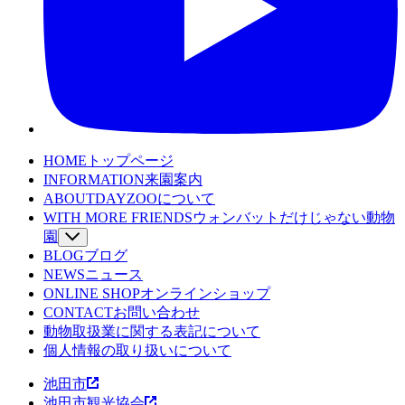
HOME
トップページ
INFORMATION
来園案内
ABOUT
DAYZOOについて
WITH MORE FRIENDS
ウォンバットだけじゃない動物
園
BLOG
SPECIES
ブログ
動物たちを詳しくみる
NEWS
WOMBAT TV
ニュース
ウォンバットてれび
ONLINE SHOP
LEARNING
オンラインショップ
魅力発見コンテンツ
CONTACT
EVENT
お問い合わせ
イベント
動物取扱業に関する表記について
WOMBAT TOWN MAP
ウォンバットタウンマッ
個人情報の取り扱いについて
プ
池田市
池田市観光協会