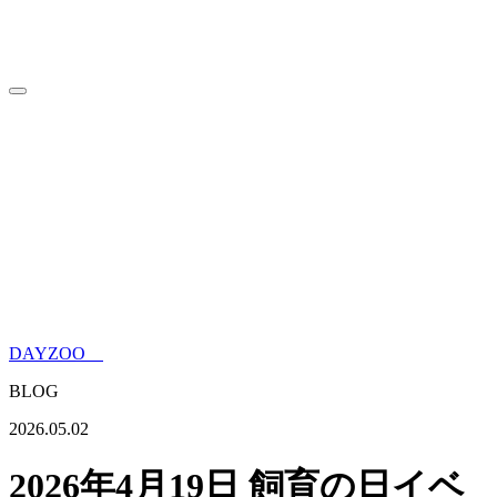
HOME
トップページ
INFORMATION
来園案内
ABOUT
DAYZOOについて
WITH MORE FRIENDS
ウォンバットだけじゃない動物
園
SPECIES
DAYZOOの仲間たち
BLOG
ブログ
NEWS
ニュース
ONLINE SHOP
オンラインショップ
DAYZOO
BLOG
2026.05.02
2026年4月19日 飼育の日イベ