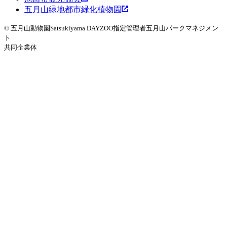
五月山緑地都市緑化植物園
© 五月山動物園
Satsukiyama DAYZOO
指定管理者
五月山パークマネジメン
ト
共同企業体