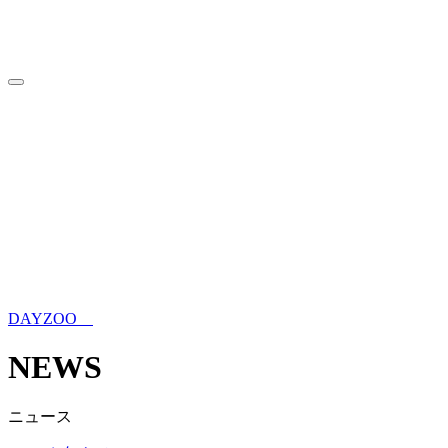
HOME
トップページ
INFORMATION
来園案内
ABOUT
DAYZOOについて
WITH MORE FRIENDS
ウォンバットだけじゃない動物
園
SPECIES
DAYZOOの仲間たち
BLOG
ブログ
NEWS
ニュース
ONLINE SHOP
オンラインショップ
DAYZOO
NEWS
ニュース