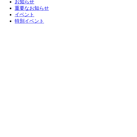
お知らせ
重要なお知らせ
イベント
特別イベント
DAYZOO
重要なお知らせ
2026.08.10
※五月山動物園はリニューアル工事を
実施しております。※５月２２日
（金）よりしばらくの間休園とさせて
いただきます。【Notice of Closure for
Renovations】Satsukiyama Zoo is
currently closed for renovation work.We
apologize for the inconvenience and
appreciate your understanding.