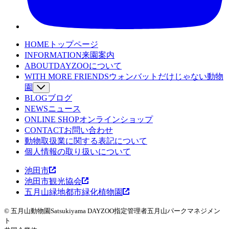
HOME
トップページ
INFORMATION
来園案内
ABOUT
DAYZOOについて
WITH MORE FRIENDS
ウォンバットだけじゃない動物
園
BLOG
SPECIES
ブログ
動物たちを詳しくみる
NEWS
WOMBAT TV
ニュース
ウォンバットてれび
ONLINE SHOP
LEARNING
オンラインショップ
魅力発見コンテンツ
CONTACT
EVENT
お問い合わせ
イベント
動物取扱業に関する表記について
WOMBAT TOWN MAP
ウォンバットタウンマッ
個人情報の取り扱いについて
プ
池田市
池田市観光協会
五月山緑地都市緑化植物園
© 五月山動物園
Satsukiyama DAYZOO
指定管理者
五月山パークマネジメン
ト