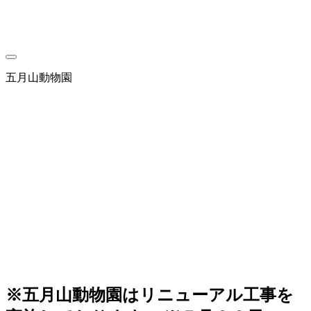
HOME
トップページ
INFORMATION
来園案内
ABOUT
DAYZOOについて
WITH MORE FRIENDS
ウォンバットだけじゃない動物
園
五月山動物園
SPECIES
DAYZOOの仲間たち
BLOG
ブログ
NEWS
ニュース
ONLINE SHOP
オンラインショップ
※五月山動物園はリニューアル工事を