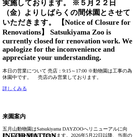
実施しております。 ※５月２２日
（金）よりしばらくの間休園とさせて
いただきます。 【Notice of Closure for
Renovations】 Satsukiyama Zoo is
currently closed for renovation work. We
apologize for the inconvenience and
appreciate your understanding.
本日の営業について 売店：9:15～17:00 ※動物園は工事の為
休園中です。 売店のみ営業しております。
詳しくみる
来園案内
五月山動物園はSatsukiyama DAYZOOへリニューアルに向
I
N
F
O
R
M
A
T
I
O
N
け、工事を実施しております。2026年5月22日以降、当面の