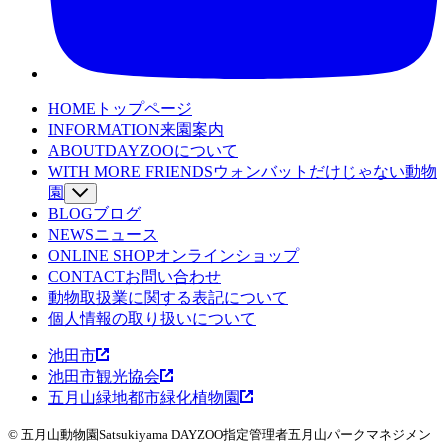
HOME
トップページ
INFORMATION
来園案内
ABOUT
DAYZOOについて
WITH MORE FRIENDS
ウォンバットだけじゃない動物
園
BLOG
SPECIES
ブログ
動物たちを詳しくみる
NEWS
WOMBAT TV
ニュース
ウォンバットてれび
ONLINE SHOP
LEARNING
オンラインショップ
魅力発見コンテンツ
CONTACT
EVENT
お問い合わせ
イベント
動物取扱業に関する表記について
WOMBAT TOWN MAP
ウォンバットタウンマッ
個人情報の取り扱いについて
プ
池田市
池田市観光協会
五月山緑地都市緑化植物園
© 五月山動物園
Satsukiyama DAYZOO
指定管理者
五月山パークマネジメン