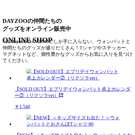
DAYZOOの仲間たちの
グッズをオンライン販売中
O
N
L
I
N
E
S
H
O
P
Satsukiyama DAYZOOでしか手に入らない、ウォンバットと
仲間たちのグッズが盛りだくさん！Tシャツやステッカー、
マグネットなど、個性豊かなグッズからお気に入りを見つけ
てください。
【SOLD OUT】エブリデイウォンバット卓上カレンダ
ー②（リクソラver）
￥
1,540