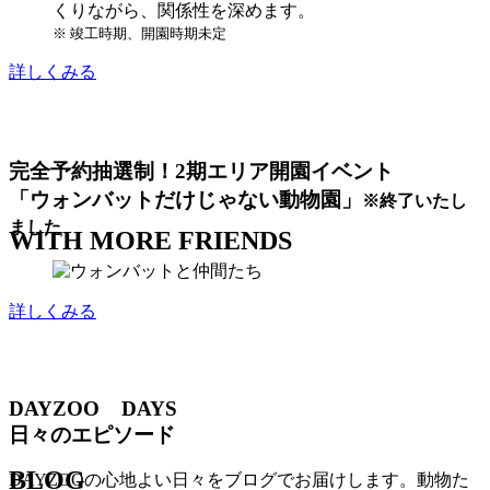
くりながら、関係性を深めます。
※ 竣工時期、開園時期未定
詳しくみる
完全予約抽選制！2期エリア開園イベント
「ウォンバットだけじゃない動物園」
※終了いたし
ました
W
I
T
H
M
O
R
E
F
R
I
E
N
D
S
詳しくみる
DAYZOO DAYS
日々のエピソード
B
L
O
G
DAYZOOの心地よい日々をブログでお届けします。動物た