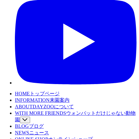
HOME
トップページ
INFORMATION
来園案内
ABOUT
DAYZOOについて
WITH MORE FRIENDS
ウォンバットだけじゃない動物
園
BLOG
SPECIES
ブログ
動物たちを詳しくみる
NEWS
WOMBAT TV
ニュース
ウォンバットてれび