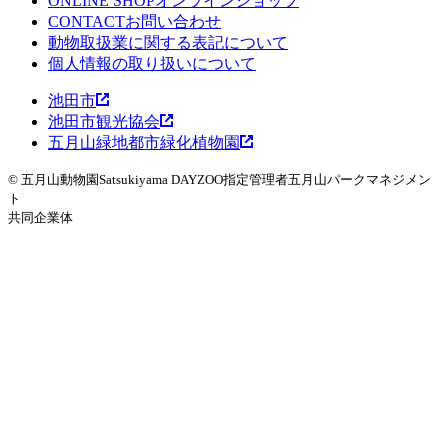
ONLINE SHOP
LEARNING
オンラインショップ
魅力発見コンテンツ
CONTACT
EVENT
お問い合わせ
イベント
動物取扱業に関する表記について
WOMBAT TOWN MAP
ウォンバットタウンマッ
個人情報の取り扱いについて
プ
池田市
池田市観光協会
五月山緑地都市緑化植物園
© 五月山動物園
Satsukiyama DAYZOO
指定管理者
五月山パークマネジメン
ト
共同企業体