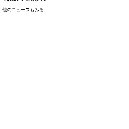
他のニュースもみる
DAYZOO
お知らせ
2026.04.17
ウォンバットだけじゃない動物園 当
落確認方法についてご案内
DAYZOO
お知らせ
2026.04.16
ゴールデンウィークの開園状況
DAYZOO