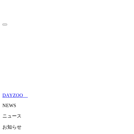
HOME
トップページ
INFORMATION
来園案内
ABOUT
DAYZOOについて
WITH MORE FRIENDS
ウォンバットだけじゃない動物
園
SPECIES
DAYZOOの仲間たち
BLOG
ブログ
NEWS
ニュース
ONLINE SHOP
オンラインショップ
DAYZOO
NEWS
ニュース
お知らせ