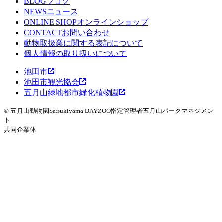
BLOG
SPECIES
ブログ
動物たちを詳しくみる
NEWS
WOMBAT TV
ニュース
ウォンバットてれび
ONLINE SHOP
LEARNING
オンラインショップ
魅力発見コンテンツ
CONTACT
EVENT
お問い合わせ
イベント
動物取扱業に関する表記について
WOMBAT TOWN MAP
ウォンバットタウンマッ
個人情報の取り扱いについて
プ
池田市
池田市観光協会
五月山緑地都市緑化植物園
© 五月山動物園
Satsukiyama DAYZOO
指定管理者
五月山パークマネジメン
ト
共同企業体