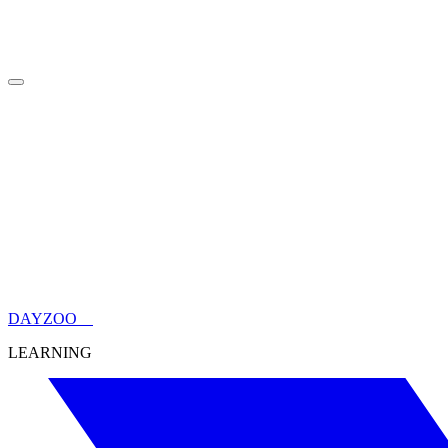
HOME
トップページ
INFORMATION
来園案内
ABOUT
DAYZOOについて
WITH MORE FRIENDS
ウォンバットだけじゃない動物
園
SPECIES
DAYZOOの仲間たち
BLOG
ブログ
NEWS
ニュース
ONLINE SHOP
オンラインショップ
DAYZOO
LEARNING