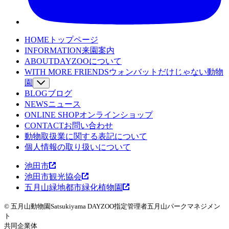
HOME
トップページ
INFORMATION
来園案内
ABOUT
DAYZOOについて
WITH MORE FRIENDS
ウォンバットだけじゃない動物
園
BLOG
SPECIES
ブログ
動物たちを詳しくみる
NEWS
WOMBAT TV
ニュース
ウォンバットてれび
ONLINE SHOP
LEARNING
オンラインショップ
魅力発見コンテンツ
CONTACT
EVENT
お問い合わせ
イベント
動物取扱業に関する表記について
WOMBAT TOWN MAP
ウォンバットタウンマッ
個人情報の取り扱いについて
プ
池田市
池田市観光協会
五月山緑地都市緑化植物園
© 五月山動物園
Satsukiyama DAYZOO
指定管理者
五月山パークマネジメン
ト
共同企業体