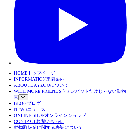
HOME
トップページ
INFORMATION
来園案内
ABOUT
DAYZOOについて
WITH MORE FRIENDS
ウォンバットだけじゃない動物
園
BLOG
SPECIES
ブログ
動物たちを詳しくみる
NEWS
WOMBAT TV
ニュース
ウォンバットてれび
ONLINE SHOP
LEARNING
オンラインショップ
魅力発見コンテンツ
CONTACT
EVENT
お問い合わせ
イベント
動物取扱業に関する表記について
WOMBAT TOWN MAP
ウォンバットタウンマッ