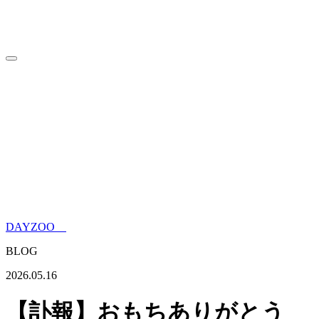
HOME
トップページ
INFORMATION
来園案内
ABOUT
DAYZOOについて
WITH MORE FRIENDS
ウォンバットだけじゃない動物
園
SPECIES
DAYZOOの仲間たち
BLOG
ブログ
NEWS
ニュース
ONLINE SHOP
オンラインショップ
DAYZOO
BLOG
2026.05.16
【訃報】おもちありがとう