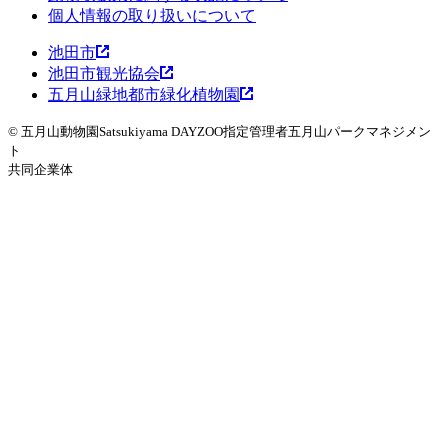
個人情報の取り扱いについて
プ
池田市
池田市観光協会
五月山緑地都市緑化植物園
© 五月山動物園
Satsukiyama DAYZOO
指定管理者
五月山パークマネジメン
ト
共同企業体